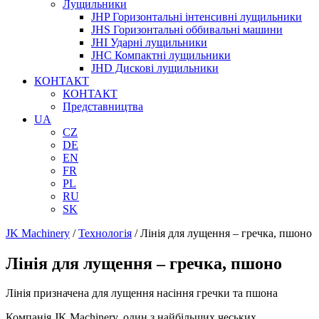
Лущильники
JHP Горизонтальні інтенсивні лущильники
JHS Горизонтальні оббивальні машини
JHI Ударні лущильники
JHC Компактні лущильники
JHD Дискові лущильники
КОНТАКТ
КОНТАКТ
Представництва
UA
CZ
DE
EN
FR
PL
RU
SK
JK Machinery
/
Технологія
/
Лінія для лущення – гречка, пшоно
Лінія для лущення – гречка, пшоно
Лінія призначена для лущення насіння гречки та пшона
Компанія JK Machinery, один з найбільших чеських