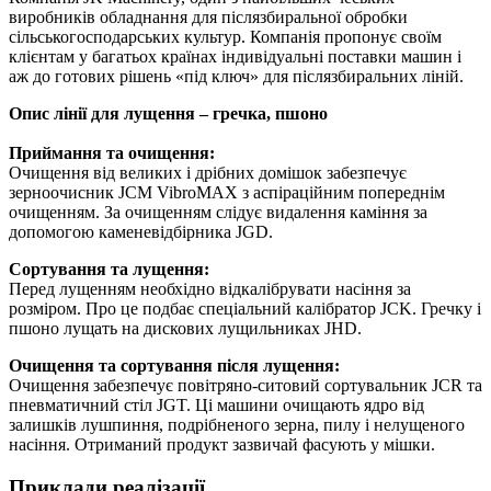
виробників обладнання для післязбиральної обробки
сільськогосподарських культур. Компанія пропонує своїм
клієнтам у багатьох країнах індивідуальні поставки машин і
аж до готових рішень «під ключ» для післязбиральних ліній.
Опис лінії для лущення – гречка, пшоно
Приймання та очищення:
Очищення від великих і дрібних домішок забезпечує
зерноочисник JCM VibroMAX з аспіраційним попереднім
очищенням. За очищенням слідує видалення каміння за
допомогою каменевідбірника JGD.
Сортування та лущення:
Перед лущенням необхідно відкалібрувати насіння за
розміром. Про це подбає спеціальний калібратор JCK. Гречку і
пшоно лущать на дискових лущильниках JHD.
Очищення та сортування після лущення:
Очищення забезпечує повітряно-ситовий сортувальник JCR та
пневматичний стіл JGT. Ці машини очищають ядро ​​від
залишків лушпиння, подрібненого зерна, пилу і нелущеного
насіння. Отриманий продукт зазвичай фасують у мішки.
Приклади реалізації