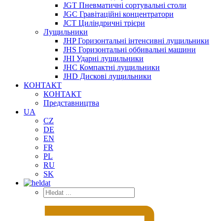
JGT Пневматичні сортувальні столи
JGC Гравітаційні концентратори
JCT Циліндричні трієри
Лущильники
JHP Горизонтальні інтенсивні лущильники
JHS Горизонтальні оббивальні машини
JHI Ударні лущильники
JHC Компактні лущильники
JHD Дискові лущильники
КОНТАКТ
КОНТАКТ
Представництва
UA
CZ
DE
EN
FR
PL
RU
SK