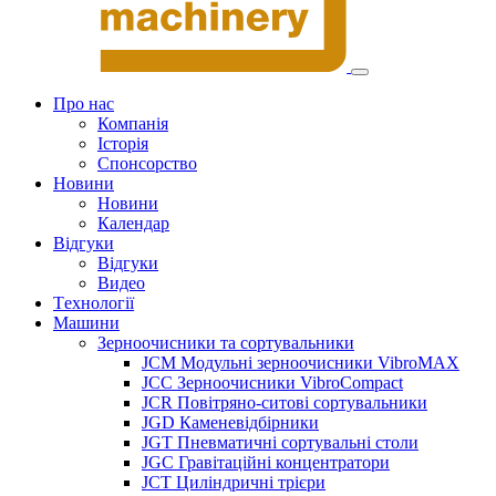
Про нас
Компанія
Історія
Спонсорство
Новини
Новини
Календар
Відгуки
Відгуки
Видео
Tехнології
Машини
Зерноочисники та сортувальники
JCM Модульні зерноочисники VibroMAX
JCC Зерноочисники VibroCompact
JCR Повітряно-ситові сортувальники
JGD Каменевідбірники
JGT Пневматичні сортувальні столи
JGC Гравітаційні концентратори
JCT Циліндричні трієри