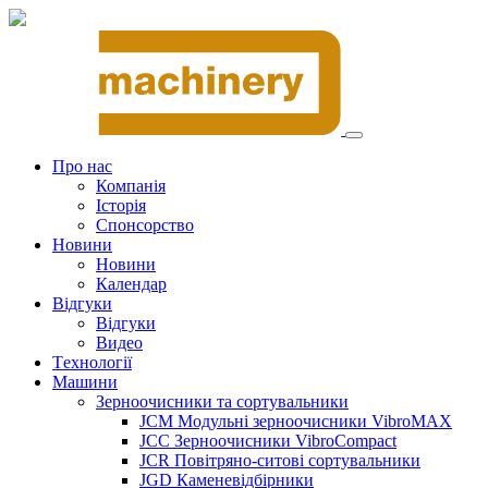
Про нас
Компанія
Історія
Спонсорство
Новини
Новини
Календар
Відгуки
Відгуки
Видео
Tехнології
Машини
Зерноочисники та сортувальники
JCM Модульні зерноочисники VibroMAX
JCC Зерноочисники VibroCompact
JCR Повітряно-ситові сортувальники
JGD Каменевідбірники