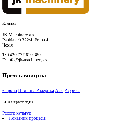
Контакт
JK Machinery a.s.
Psohlavců 322/4, Praha 4,
Чехія
T: +420 777 610 380
E: info@jk-machinery.cz
Представництва
Європа
Північна Америка
Азія
Африка
EDU енциклопедія
Реєстр культур
Показник процесів