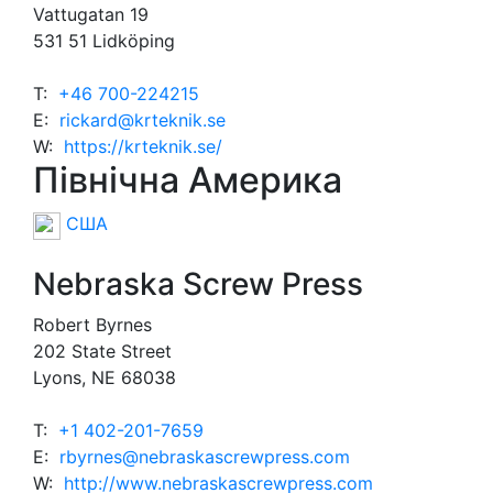
Vattugatan 19
531 51 Lidköping
T:
+46 700-224215
E:
rickard@krteknik.se
W:
https://krteknik.se/
Північна Америка
США
Nebraska Screw Press
Robert Byrnes
202 State Street
Lyons, NE 68038
T:
+1 402-201-7659
E:
rbyrnes@nebraskascrewpress.com
W:
http://www.nebraskascrewpress.com