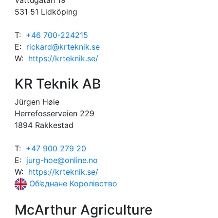
531 51 Lidköping
T:
+46 700-224215
E:
rickard@krteknik.se
W:
https://krteknik.se/
KR Teknik AB
Jürgen Høie
Herrefosserveien 229
1894 Rakkestad
T:
+47 900 279 20
E:
jurg-hoe@online.no
W:
https://krteknik.se/
Об’єднане Королівство
McArthur Agriculture