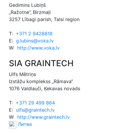
Gedimins Lubiņš
„Ražotne”, Birzmaļi
3257 Lībagi parish, Talsi region
T:
+371 2 9428818
E:
g.lubins@voka.lv
W:
http://www.voka.lv
SIA GRAINTECH
Ulfs Mētriņs
Izstāžu komplekss „Rāmava“
1076 Valdlauči, Ķekavas novads
T:
+371 29 499 864
E:
ulfs@graintech.lv
W:
http://www.graintech.lv
Литва