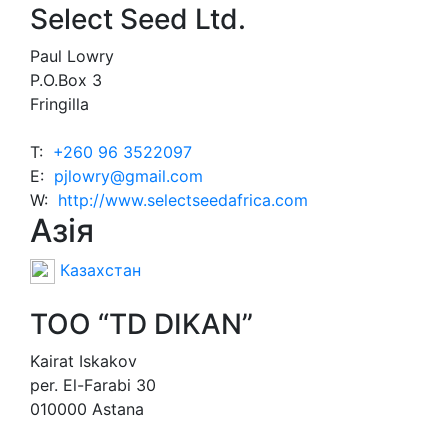
Select Seed Ltd.
Paul Lowry
P.O.Box 3
Fringilla
T:
+260 96 3522097
E:
pjlowry@gmail.com
W:
http://www.selectseedafrica.com
Азія
Казахстан
TOO “TD DIKAN”
Kairat Iskakov
per. El-Farabi 30
010000 Astana