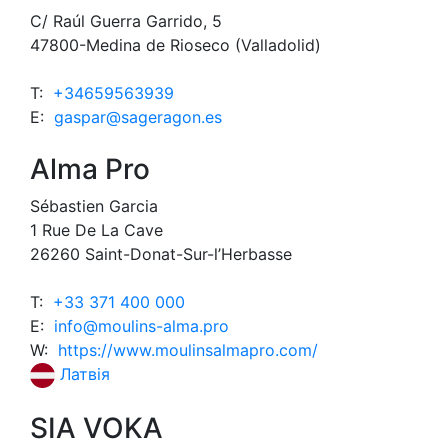
C/ Raúl Guerra Garrido, 5
47800-Medina de Rioseco (Valladolid)
T:
+34659563939
E:
gaspar@sageragon.es
Alma Pro
Sébastien Garcia
1 Rue De La Cave
26260 Saint-Donat-Sur-l’Herbasse
T:
+33 371 400 000
E:
info@moulins-alma.pro
W:
https://www.moulinsalmapro.com/
Латвія
SIA VOKA