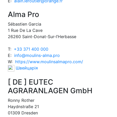
E:
alain.leroutier@orange.fr
Alma Pro
Sébastien Garcia
1 Rue De La Cave
26260 Saint-Donat-Sur-l’Herbasse
T:
+33 371 400 000
E:
info@moulins-alma.pro
W:
https://www.moulinsalmapro.com/
Швейцарія
[ DE ] EUTEC
AGRARANLAGEN GmbH
Ronny Rother
Haydnstraße 21
01309 Dresden