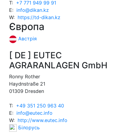
T:
+7 771 949 99 91
E:
info@dikan.kz
W:
https://td-dikan.kz
Європа
Австрія
[ DE ] EUTEC
AGRARANLAGEN GmbH
Ronny Rother
Haydnstraße 21
01309 Dresden
T:
+49 351 250 963 40
E:
info@eutec.info
W:
http://www.eutec.info
Білорусь