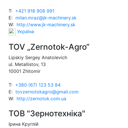
T:
+421 918 908 991
E:
milan.mraz@jk-machinery.sk
W:
http://www.jk-machinery.sk
Україна
TOV „Zernotok-Agro“
Lipskiy Sergey Anatolevich
ul. Metallistov, 13
10001 Zhitomir
T:
+380 (67) 123 53 84
E:
tovzernotokagro@gmail.com
W:
http://zernotok.com.ua
ТОВ "Зернотехніка"
Ірина Круглій