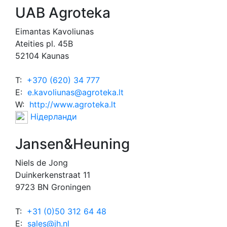
UAB Agroteka
Eimantas Kavoliunas
Ateities pl. 45B
52104 Kaunas
T:
+370 (620) 34 777
E:
e.kavoliunas@agroteka.lt
W:
http://www.agroteka.lt
Нідерланди
Jansen&Heuning
Niels de Jong
Duinkerkenstraat 11
9723 BN Groningen
T:
+31 (0)50 312 64 48
E:
sales@jh.nl