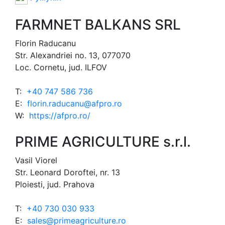
FARMNET BALKANS SRL
Florin Raducanu
Str. Alexandriei no. 13, 077070
Loc. Cornetu, jud. ILFOV
T:
+40 747 586 736
E:
florin.raducanu@afpro.ro
W:
https://afpro.ro/
PRIME AGRICULTURE s.r.l.
Vasil Viorel
Str. Leonard Doroftei, nr. 13
Ploiesti, jud. Prahova
T:
+40 730 030 933
E:
sales@primeagriculture.ro