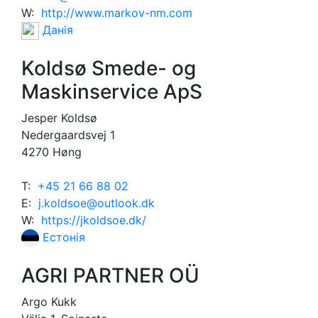
W:
http://www.markov-nm.com
Данія
Koldsø Smede- og
Maskinservice ApS
Jesper Koldsø
Nedergaardsvej 1
4270 Høng
T:
+45 21 66 88 02
E:
j.koldsoe@outlook.dk
W:
https://jkoldsoe.dk/
Естонія
AGRI PARTNER OÜ
Argo Kukk