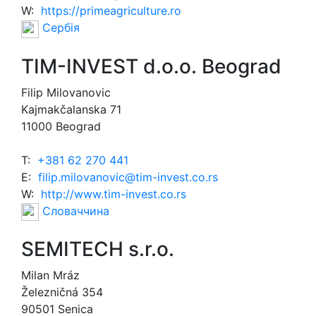
W:
https://primeagriculture.ro
Сербія
TIM-INVEST d.o.o. Beograd
Filip Milovanovic
Kajmakčalanska 71
11000 Beograd
T:
+381 62 270 441
E:
filip.milovanovic@tim-invest.co.rs
W:
http://www.tim-invest.co.rs
Словаччина
SEMITECH s.r.o.
Milan Mráz
Železničná 354
90501 Senica