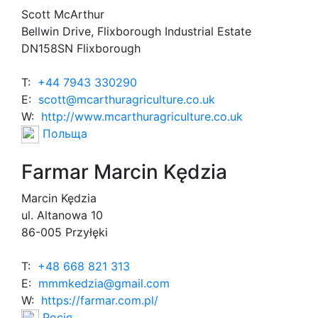
Scott McArthur
Bellwin Drive, Flixborough Industrial Estate
DN158SN Flixborough
T:
+44 7943 330290
E:
scott@mcarthuragriculture.co.uk
W:
http://www.mcarthuragriculture.co.uk
Польща
Farmar Marcin Kędzia
Marcin Kędzia
ul. Altanowa 10
86-005 Przyłęki
T:
+48 668 821 313
E:
mmmkedzia@gmail.com
W:
https://farmar.com.pl/
Росія