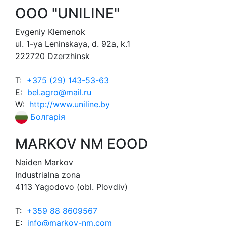
OOO "UNILINE"
Evgeniy Klemenok
ul. 1-ya Leninskaya, d. 92a, k.1
222720 Dzerzhinsk
T:
+375 (29) 143-53-63
E:
bel.agro@mail.ru
W:
http://www.uniline.by
Болгарія
MARKOV NM EOOD
Naiden Markov
Industrialna zona
4113 Yagodovo (obl. Plovdiv)
T:
+359 88 8609567
E:
info@markov-nm.com