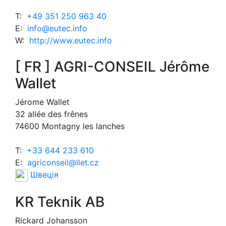
T:
+49 351 250 963 40
E:
info@eutec.info
W:
http://www.eutec.info
[ FR ] AGRI-CONSEIL Jérôme
Wallet
Jérome Wallet
32 allée des frênes
74600 Montagny les lanches
T:
+33 644 233 610
E:
agriconseil@llet.cz
Швеція
KR Teknik AB
Rickard Johansson