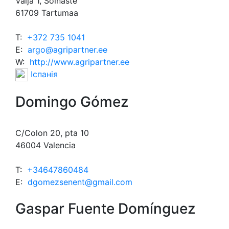
Välja 1, Soinaste
61709 Tartumaa
T:
+372 735 1041
E:
argo@agripartner.ee
W:
http://www.agripartner.ee
Іспанія
Domingo Gómez
C/Colon 20, pta 10
46004 Valencia
T:
+34647860484
E:
dgomezsenent@gmail.com
Gaspar Fuente Domínguez