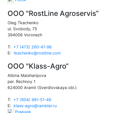
OOO "RostLine Agroservis“
Oleg Tkachenko
ul. Svobody, 75
394006 Voronezh
T:
+7 (473) 260-41-96
E:
tkachenko@rostline.com
ООО "Klass-Agro“
Albina Maisharipova
per. Rechnoy 1
624000 Aramil (Sverdlovskaya obl.)
T:
+7 (904) 981-51-49
E:
klass-agro@rambler.ru
Румунія