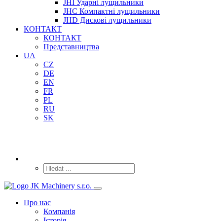
JHI Ударні лущильники
JHC Компактні лущильники
JHD Дискові лущильники
КОНТАКТ
КОНТАКТ
Представництва
UA
CZ
DE
EN
FR
PL
RU
SK
Про нас
Компанія
Історія