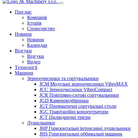
Про нас
Компанія
Історія
Спонсорство
Новини
Новини
Календар
Відгуки
Відгуки
Видео
Tехнології
Машини
Зерноочисники та сортувальники
JCM Модульні зерноочисники VibroMAX
JCC Зерноочисники VibroCompact
JCR Повітряно-ситові сортувальники
JGD Каменевідбірники
JGT Пневматичні сортувальні столи
JGC Гравітаційні концентратори
JCT Циліндричні трієри
Лущильники
JHP Горизонтальні інтенсивні лущильники
JHS Горизонтальні оббивальні машини