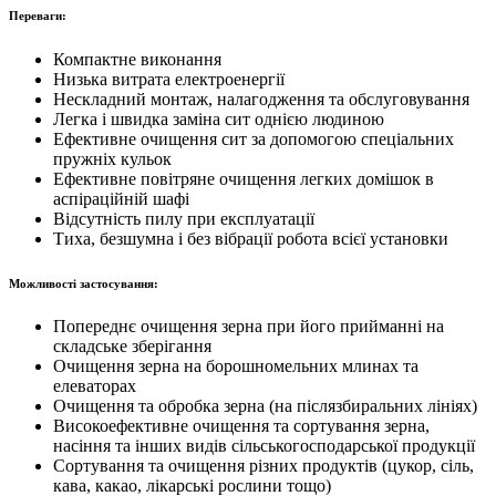
Переваги:
Компактне виконання
Низька витрата електроенергії
Нескладний монтаж, налагодження та обслуговування
Легка і швидка заміна сит однією людиною
Ефективне очищення сит за допомогою спеціальних
пружніх кульок
Ефективне повітряне очищення легких домішок в
аспіраційній шафі
Відсутність пилу при експлуатації
Тиха, безшумна і без вібрації робота всієї установки
Можливості застосування:
Попереднє очищення зерна при його прийманні на
складське зберігання
Очищення зерна на борошномельних млинах та
елеваторах
Очищення та обробка зерна (на післязбиральних лініях)
Високоефективне очищення та сортування зерна,
насіння та інших видів сільськогосподарської продукції
Сортування та очищення різних продуктів (цукор, сіль,
кава, какао, лікарські рослини тощо)