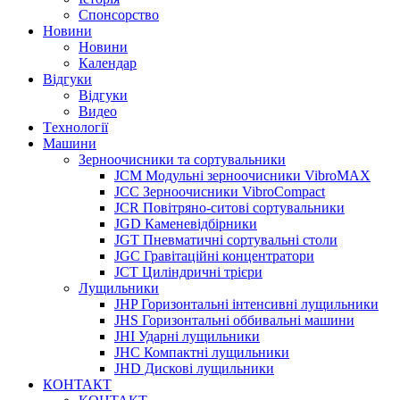
Спонсорство
Новини
Новини
Календар
Відгуки
Відгуки
Видео
Tехнології
Машини
Зерноочисники та сортувальники
JCM Модульні зерноочисники VibroMAX
JCC Зерноочисники VibroCompact
JCR Повітряно-ситові сортувальники
JGD Каменевідбірники
JGT Пневматичні сортувальні столи
JGC Гравітаційні концентратори
JCT Циліндричні трієри
Лущильники
JHP Горизонтальні інтенсивні лущильники
JHS Горизонтальні оббивальні машини
JHI Ударні лущильники
JHC Компактні лущильники
JHD Дискові лущильники
КОНТАКТ