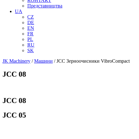
КОНТАКТ
Представництва
UA
CZ
DE
EN
FR
PL
RU
SK
JK Machinery
/
Машини
/
JCC Зерноочисники VibroCompact
JCC 08
JCC 08
JCC 05