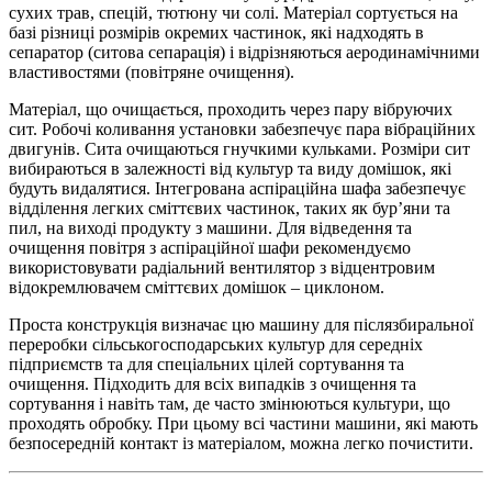
сухих трав, спецій, тютюну чи солі. Матеріал сортується на
базі різниці розмірів окремих частинок, які надходять в
сепаратор (ситова сепарація) і відрізняються аеродинамічними
властивостями (повітряне очищення).
Матеріал, що очищається, проходить через пару вібруючих
сит. Робочі коливання установки забезпечує пара вібраційних
двигунів. Сита очищаються гнучкими кульками. Розміри сит
вибираються в залежності від культур та виду домішок, які
будуть видалятися. Інтегрована аспіраційна шафа забезпечує
відділення легких сміттєвих частинок, таких як бур’яни та
пил, на виході продукту з машини. Для відведення та
очищення повітря з аспіраційної шафи рекомендуємо
використовувати радіальний вентилятор з відцентровим
відокремлювачем сміттєвих домішок – циклоном.
Проста конструкція визначає цю машину для післязбиральної
переробки сільськогосподарських культур для середніх
підприємств та для спеціальних цілей сортування та
очищення. Підходить для всіх випадків з очищення та
сортування і навіть там, де часто змінюються культури, що
проходять обробку. При цьому всі частини машини, які мають
безпосередній контакт із матеріалом, можна легко почистити.