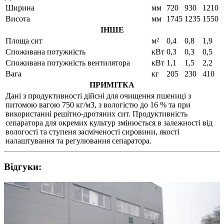
Ширина
мм
720
930
1210
Висота
мм
1745
1235
1550
ІНШЕ
Площа сит
м²
0,4
0,8
1,9
Споживана потужність
кВт
0,3
0,3
0,5
Споживана потужність вентилятора
кВт
1,1
1,5
2,2
Вага
кг
205
230
410
ПРИМІТКА
Дані з продуктивності дійсні для очищення пшениці з
питомою вагою 750 кг/м3, з вологістю до 16 % та при
використанні решітно-дротяних сит. Продуктивність
сепаратора для окремих культур змінюється в залежності від
вологості та ступеня засміченості сировини, якості
налаштування та регулювання сепаратора.
Відгуки: