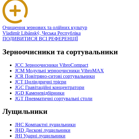
Очищення зернових та олійних культур
Vladimír Libánský, Чеська Республіка
ПОДИВИТИСЯ ВСІ РЕФЕРЕНЦІЇ
Зерноочисники та сортувальники
JCC Зерноочисники VibroCompact
JCM Модульні зерноочисники VibroMAX
JCR Повітряно-ситові сортувальники
JCT Циліндричні трієри
JGC Гравітаційні концентратори
JGD Каменевідбірники
JGT Пневматичні сортувальні столи
Лущильники
JHC Компактні лущильники
JHD Дискові лущильники
JHI Ударні лущильники