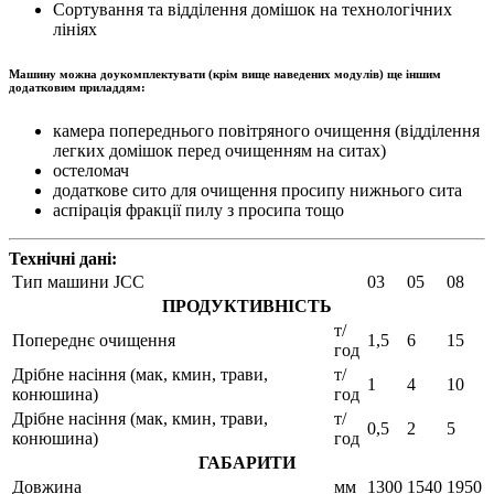
Сортування та відділення домішок на технологічних
лініях
Машину можна доукомплектувати (крім вище наведених модулів) ще іншим
додатковим приладдям:
камера попереднього повітряного очищення (відділення
легких домішок перед очищенням на ситах)
остеломач
додаткове сито для очищення просипу нижнього сита
аспірація фракції пилу з просипа тощо
Технічні дані:
Тип машини JCC
03
05
08
ПРОДУКТИВНІСТЬ
т/
Попереднє очищення
1,5
6
15
год
Дрібне насіння (мак, кмин, трави,
т/
1
4
10
конюшина)
год
Дрібне насіння (мак, кмин, трави,
т/
0,5
2
5
конюшина)
год
ГАБАРИТИ
Довжина
мм
1300
1540
1950