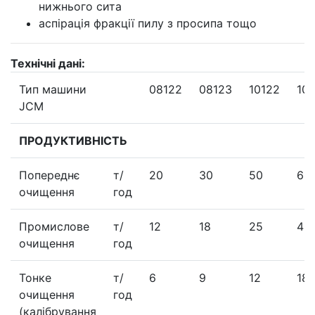
нижнього сита
аспірація фракції пилу з просипа тощо
Технічні дані:
Тип машини
08122
08123
10122
10
JCM
ПРОДУКТИВНІСТЬ
Попереднє
т/
20
30
50
60
очищення
год
Промислове
т/
12
18
25
40
очищення
год
Тонке
т/
6
9
12
18
очищення
год
(калібрування