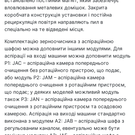
встановлено постійний магніт, який забезпечує
вловлювання металевих домішок. Закрита
коробчата конструкція установки і постійна
рециркуляція повітря направляють пил в
спеціально на те відведені місця.
Комплектацію зерноочисника з аспіраційною
шафою можна доповнити іншими модулями. Для
аспірації на вході машини можна доповнити модуль
P1: JAC – аспіраційна камера попереднього
очищення без ротаційного пристрою, що подає,
або модуль P2: JAM – аспіраційна камера
попереднього очищення з ротаційним пристроєм,
що подає; у деяких моделей можливий модуль
також P3: JAN – аспіраційна камера попереднього
очищення з ротаційним пристроєм та осадовою
камерою. Аспірація на виході машини стандартно
виконана з модулем A2: JAB – аспіраційна шафа з
регульованим каналом, евентуально може бути