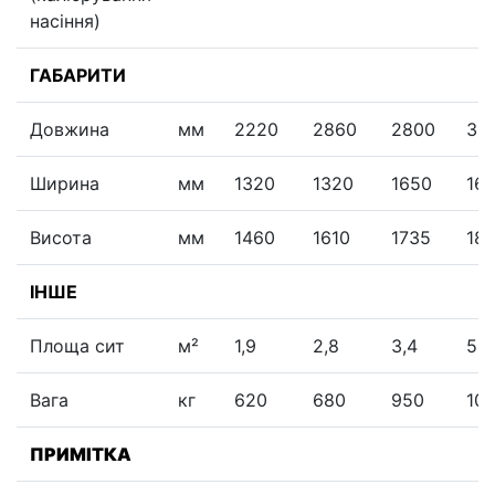
насіння)
ГАБАРИТИ
Довжина
мм
2220
2860
2800
36
Ширина
мм
1320
1320
1650
16
Висота
мм
1460
1610
1735
18
ІНШЕ
Площа сит
м²
1,9
2,8
3,4
5,1
Вага
кг
620
680
950
10
ПРИМІТКА