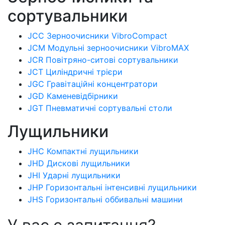
сортувальники
JCC Зерноочисники VibroCompact
JCM Модульні зерноочисники VibroMAX
JCR Повітряно-ситові сортувальники
JCT Циліндричні трієри
JGC Гравітаційні концентратори
JGD Каменевідбірники
JGT Пневматичні сортувальні столи
Лущильники
JHC Компактні лущильники
JHD Дискові лущильники
JHI Ударні лущильники
JHP Горизонтальні інтенсивні лущильники
JHS Горизонтальні оббивальні машини