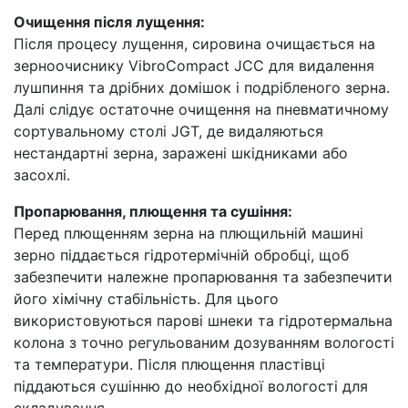
Очищення після лущення:
Після процесу лущення, сировина очищається на
зерноочиснику VibroCompact JCC для видалення
лушпиння та дрібних домішок і подрібленого зерна.
Далі слідує остаточне очищення на пневматичному
сортувальному столі JGT, де видаляються
нестандартні зерна, заражені шкідниками або
засохлі.
Пропарювання, плющення та сушіння:
Перед плющенням зерна на плющильній машині
зерно піддається гідротермічній обробці, щоб
забезпечити належне пропарювання та забезпечити
його хімічну стабільність. Для цього
використовуються парові шнеки та гідротермальна
колона з точно регульованим дозуванням вологості
та температури. Після плющення пластівці
піддаються сушінню до необхідної вологості для
складування.