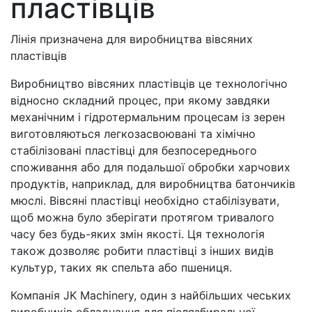
пластівців
Лінія призначена для виробництва вівсяних
пластівців
Виробництво вівсяних пластівців це технологічно
відносно складний процес, при якому завдяки
механічним і гідротермальним процесам із зерен
виготовляються легкозасвоювані та хімічно
стабілізовані пластівці для безпосереднього
споживання або для подальшої обробки харчових
продуктів, наприклад, для виробництва батончиків
мюслі. Вівсяні пластівці необхідно стабілізувати,
щоб можна було зберігати протягом тривалого
часу без будь-яких змін якості. Ця технологія
також дозволяє робити пластівці з інших видів
культур, таких як спельта або пшениця.
Компанія JK Machinery, один з найбільших чеських
виробників обладнання для післязбиральної