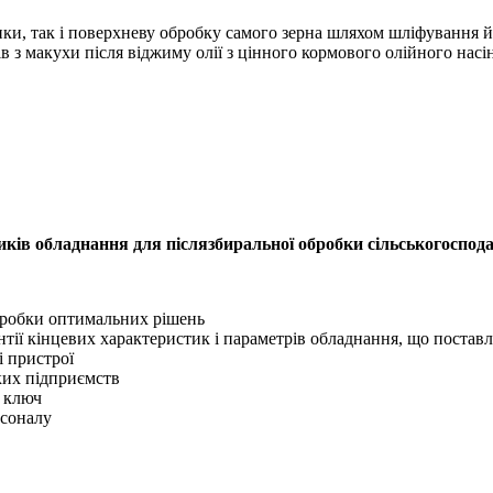
ки, так і поверхневу обробку самого зерна шляхом шліфування й
 з макухи після віджиму олії з цінного кормового олійного насін
иків обладнання для післязбиральної обробки сільськогоспод
озробки оптимальних рішень
нтії кінцевих характеристик і параметрів обладнання, що поставл
і пристрої
ких підприємств
д ключ
рсоналу