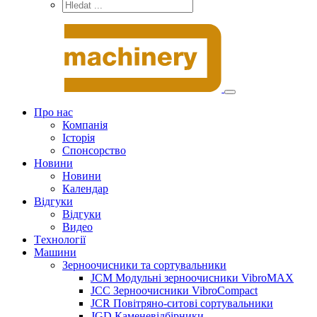
Про нас
Компанія
Історія
Спонсорство
Новини
Новини
Календар
Відгуки
Відгуки
Видео
Tехнології
Машини
Зерноочисники та сортувальники
JCM Модульні зерноочисники VibroMAX
JCC Зерноочисники VibroCompact
JCR Повітряно-ситові сортувальники
JGD Каменевідбірники