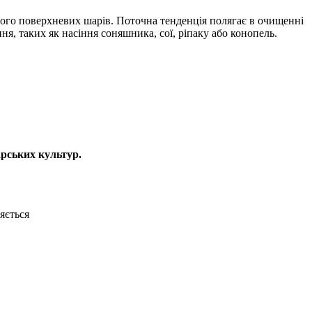
ого поверхневих шарів. Поточна тенденція полягає в очищенні
ня, таких як насіння соняшника, сої, ріпаку або конопель.
арських культур.
яється