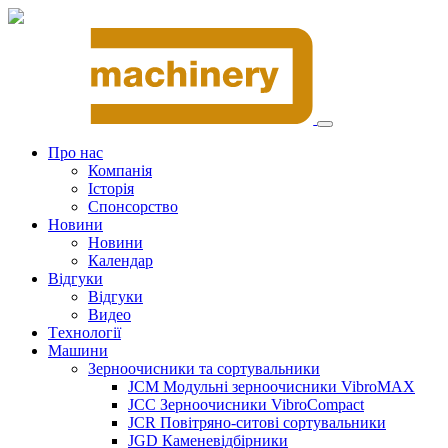
Про нас
Компанія
Історія
Спонсорство
Новини
Новини
Календар
Відгуки
Відгуки
Видео
Tехнології
Машини
Зерноочисники та сортувальники
JCM Модульні зерноочисники VibroMAX
JCC Зерноочисники VibroCompact
JCR Повітряно-ситові сортувальники
JGD Каменевідбірники