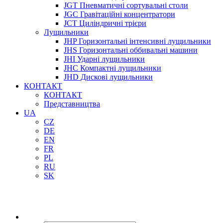
JGT Пневматичні сортувальні столи
JGC Гравітаційні концентратори
JCT Циліндричні трієри
Лущильники
JHP Горизонтальні інтенсивні лущильники
JHS Горизонтальні оббивальні машини
JHI Ударні лущильники
JHC Компактні лущильники
JHD Дискові лущильники
КОНТАКТ
КОНТАКТ
Представництва
UA
CZ
DE
EN
FR
PL
RU
SK