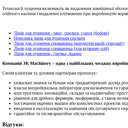
Технології лущення включають як видалення зовнішньої оболон
олійного насіння і видаленні клітковини при виробництві кормів
Лінія для лущення - овес, спельта, горох (бобові)
Невелика лінія для лущення спельти
Лінія для лущення соняшника (кондитерський стандарт)
Лінія для лущення соняшника (для віджиму олії)
Лінія для лущення - гречка, пшоно
Компанія JK Machinery – одна з найбільших чеських виробн
Своїм клієнтам та діловим партнерам пропонує:
унікальні знання та більше ніж тридцятирічний досвід р
власна випробувальна лабораторія для визначення та гара
конструктивно інноваційні, складні та надзвичайно прост
рішення для дрібних фермерів, екофермерів, а також вели
постачання окремих машин або комплектних проектів пі
введення в експлуатацію та навчання обслуговуючого пе
гарантійне та післягарантійне обслуговування
Відгуки: