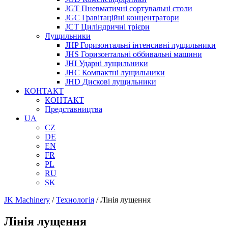
JGT Пневматичні сортувальні столи
JGC Гравітаційні концентратори
JCT Циліндричні трієри
Лущильники
JHP Горизонтальні інтенсивні лущильники
JHS Горизонтальні оббивальні машини
JHI Ударні лущильники
JHC Компактні лущильники
JHD Дискові лущильники
КОНТАКТ
КОНТАКТ
Представництва
UA
CZ
DE
EN
FR
PL
RU
SK
JK Machinery
/
Технологія
/
Лінія лущення
Лінія лущення