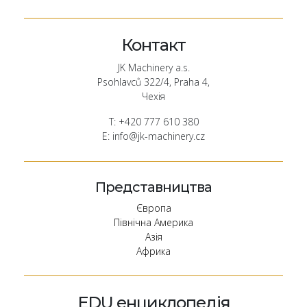
Контакт
JK Machinery a.s.
Psohlavců 322/4, Praha 4,
Чехія
T: +420 777 610 380
E: info@jk-machinery.cz
Представництва
Європа
Північна Америка
Азія
Африка
EDU енциклопедія