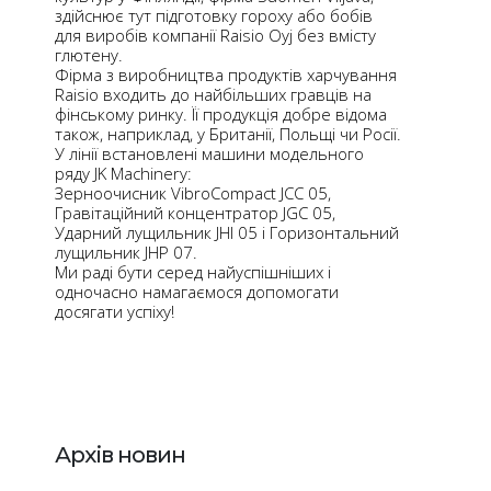
здійснює тут підготовку гороху або бобів
для виробів компанії Raisio Oyj без вмісту
глютену.
Фірма з виробництва продуктів харчування
Raisio входить до найбільших гравців на
фінському ринку. Її продукція добре відома
також, наприклад, у Британії, Польщі чи Росії.
У лінії встановлені машини модельного
ряду JK Machinery:
Зерноочисник VibroCompact JCC 05,
Гравітаційний концентратор JGC 05,
Ударний лущильник JHI 05 і Горизонтальний
лущильник JHP 07.
Ми раді бути серед найуспішніших і
одночасно намагаємося допомогати
досягати успіху!
Архів новин