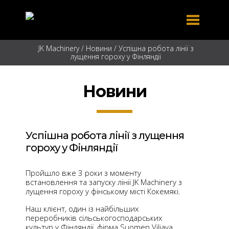
JK Machinery
/
Новини
/
Успішна робота лінії з
лущення гороху у Фінляндії
Новини
Успішна робота лінії з лущення
гороху у Фінляндії
Пройшло вже 3 роки з моменту
встановлення та запуску лінії JK Machinery з
лущення гороху у фінському місті Кокемякі.
Наш клієнт, один із найбільших
переробників сільськогосподарських
культур у Фінляндії, фірма Suomen Viljava,