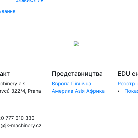
ування
акт
Представництва
EDU е
chinery a.s.
Європа
Північна
Реєстр 
avců 322/4, Praha
Америка
Азія
Африка
Показ
20 777 610 380
fo@jk-machinery.cz