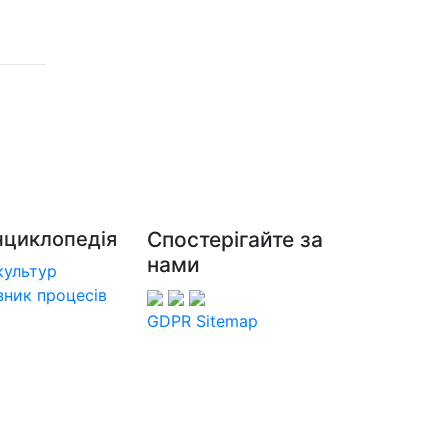
нциклопедія
Спостерігайте за
нами
культур
ник процесів
GDPR
Sitemap