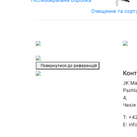
Очищення та сорт
Повернутися до референцій
Конт
JK Ma
Psohl
4,
Чехія
T: +4
E: in