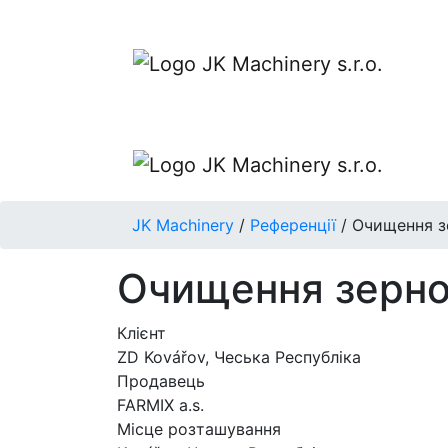
JK Machinery
/
Референції
/
Очищення з
Очищення зернов
Клієнт
ZD Kovářov, Чеська Республіка
Продавець
FARMIX a.s.
Місце розташування